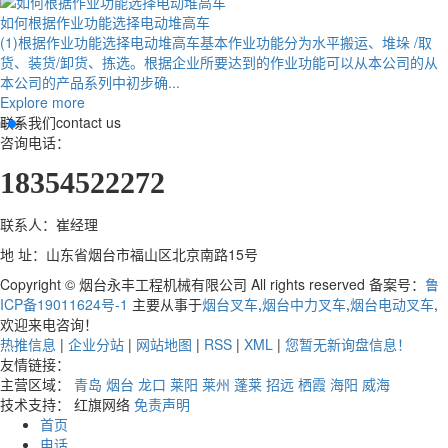
如何根据作业功能选择电动堆高车
(1)根据作业功能选择电动堆高车基本作业功能分为水平搬运、堆垛 /取
货、装货/卸货、拣选。根据企业所要达到的作业功能可以从本公司的从
本公司的产品系列中初步确...
Explore more
联系我们
contact us
咨询电话：
18354522272
联系人：崔经理
地 址：山东省烟台市福山区北京南路15号
Copyright © 烟台永丰工程机械有限公司 All rights reserved 备案号：
鲁
ICP备19011624号-1
主要从事于
烟台叉车
,
烟台中力叉车
,
烟台电动叉车
,
欢迎来电咨询！
热推信息
|
企业分站
|
网站地图
|
RSS
|
XML
|
您暂无新询盘信息！
友情链接：
主营区域：
青岛
烟台
龙口
莱阳
莱州
蓬莱
招远
栖霞
海阳
威海
技术支持： 红旗网络
免责声明
首页
电话